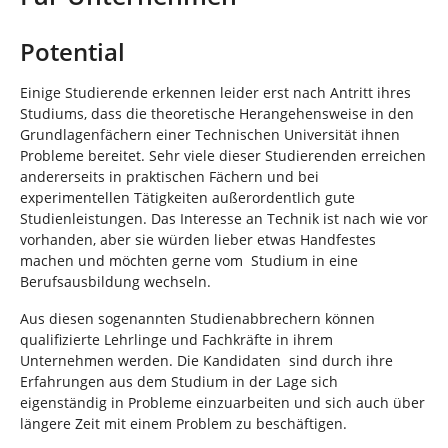
i
n
n
d
Potential
h
i
Einige Studierende erkennen leider erst nach Antritt ihres
e
Studiums, dass die theoretische Herangehensweise in den
r
Grundlagenfächern einer Technischen Universität ihnen
:
Probleme bereitet. Sehr viele dieser Studierenden erreichen
andererseits in praktischen Fächern und bei
experimentellen Tätigkeiten außerordentlich gute
Studienleistungen. Das Interesse an Technik ist nach wie vor
vorhanden, aber sie würden lieber etwas Handfestes
machen und möchten gerne vom Studium in eine
Berufsausbildung wechseln.
Aus diesen sogenannten Studienabbrechern können
qualifizierte Lehrlinge und Fachkräfte in ihrem
Unternehmen werden. Die Kandidaten sind durch ihre
Erfahrungen aus dem Studium in der Lage sich
eigenständig in Probleme einzuarbeiten und sich auch über
längere Zeit mit einem Problem zu beschäftigen.